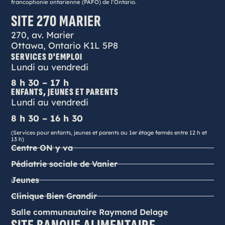
francophonie ontarienne (PAFO) de l’Ontario.
SITE 270 MARIER
270, av. Marier
Ottawa, Ontario K1L 5P8
SERVICES D'EMPLOI
Lundi au vendredi
8 h 30 – 17 h
ENFANTS, JEUNES ET PARENTS
Lundi au vendredi
8 h 30 – 16 h 30
(Services pour enfants, jeunes et parents au 1er étage fermés entre 12 h et
13 h)
Centre ON y va
Pédiatrie sociale de Vanier
Jeunes
Clinique Bien Grandir
Salle communautaire Raymond Delage