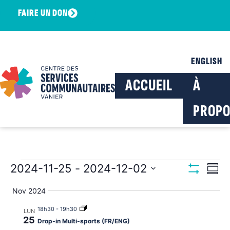
FAIRE UN DON
ENGLISH
ACCUEIL
À
PROPO
Navig
Na
2024-11-25
 - 
2024-12-02
Résu
Montrer Les F
Sélectionnez
de
par
la
Nov 2024
date
vu
consu
18h30
-
19h30
LUN
Év
25
Drop-in Multi-sports (FR/ENG)