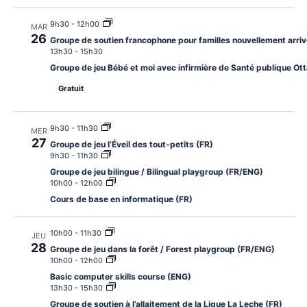
9h30
-
12h00
MAR
26
Groupe de soutien francophone pour familles nouvellement arriv
13h30
-
15h30
Groupe de jeu Bébé et moi avec infirmière de Santé publique O
Gratuit
9h30
-
11h30
MER
27
Groupe de jeu l’Éveil des tout-petits (FR)
9h30
-
11h30
Groupe de jeu bilingue / Bilingual playgroup (FR/ENG)
10h00
-
12h00
Cours de base en informatique (FR)
10h00
-
11h30
JEU
28
Groupe de jeu dans la forêt / Forest playgroup (FR/ENG)
10h00
-
12h00
Basic computer skills course (ENG)
13h30
-
15h30
Groupe de soutien à l’allaitement de la Ligue La Leche (FR)