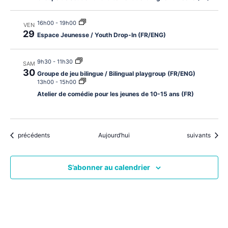
16h00
-
19h00
VEN
29
Espace Jeunesse / Youth Drop-In (FR/ENG)
9h30
-
11h30
SAM
30
Groupe de jeu bilingue / Bilingual playgroup (FR/ENG)
13h00
-
15h00
Atelier de comédie pour les jeunes de 10-15 ans (FR)
Évènements
Évènements
précédents
Aujourd’hui
suivants
S’abonner au calendrier