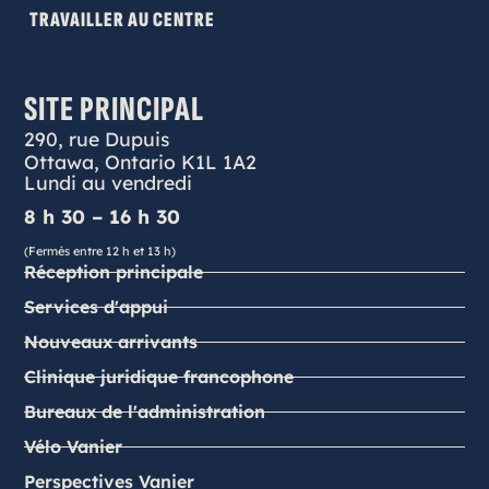
TRAVAILLER AU CENTRE
SITE PRINCIPAL
290, rue Dupuis
Ottawa, Ontario K1L 1A2
Lundi au vendredi
8 h 30 – 16 h 30
(Fermés entre 12 h et 13 h)
Réception principale
Services d'appui
Nouveaux arrivants
Clinique juridique francophone
Bureaux de l'administration
Vélo Vanier
Perspectives Vanier