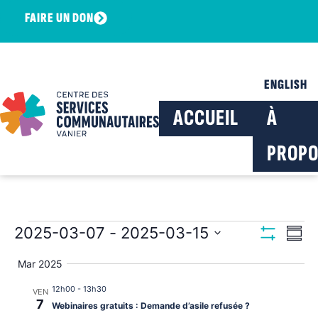
FAIRE UN DON
ENGLISH
ACCUEIL
À
PROPO
Navig
Na
2025-03-07
 - 
2025-03-15
Résu
Montrer Les F
Sélectionnez
de
par
la
Mar 2025
date
vu
consu
12h00
-
13h30
VEN
Év
7
Webinaires gratuits : Demande d’asile refusée ?