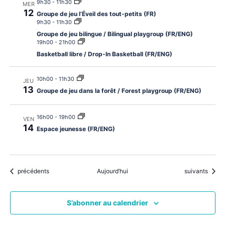
9h30
-
11h30
MER
12
Groupe de jeu l’Éveil des tout-petits (FR)
9h30
-
11h30
Groupe de jeu bilingue / Bilingual playgroup (FR/ENG)
19h00
-
21h00
Basketball libre / Drop-In Basketball (FR/ENG)
10h00
-
11h30
JEU
13
Groupe de jeu dans la forêt / Forest playgroup (FR/ENG)
16h00
-
19h00
VEN
14
Espace jeunesse (FR/ENG)
Évènements
Évènements
précédents
Aujourd’hui
suivants
S’abonner au calendrier