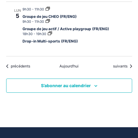
9h30
-
11h30
LUN
5
Groupe de jeu CHEO (FR/ENG)
9h30
-
11h30
Groupe de jeu actif / Active playgroup (FR/ENG)
18h30
-
19h30
Drop-in Multi-sports (FR/ENG)
Évènements
Évènements
précédents
Aujourd’hui
suivants
S’abonner au calendrier