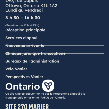
290, rue Dupuis
Ottawa, Ontario K1L 1A2
Lundi au vendredi
8 h 30 – 16 h 30
(Fermés entre 12 h et 13 h)
Réception principale
Services d'appui
Nouveaux arrivants
Clinique juridique francophone
Bureaux de l'administration
Vélo Vanier
Perspectives Vanier
Ce site web est subventionné par le Programme d’appui à la
francophonie ontarienne (PAFO) de l’Ontario.
SITE 270 MARIER