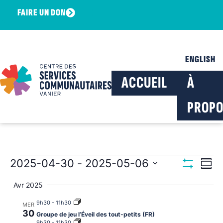
FAIRE UN DON
ENGLISH
ACCUEIL
À
PROPO
Navig
Na
2025-04-30
 - 
2025-05-06
Résu
Montrer Les F
Sélectionnez
de
par
la
Avr 2025
date
vu
consu
9h30
-
11h30
MER
Év
30
Groupe de jeu l’Éveil des tout-petits (FR)
9h30
-
11h30