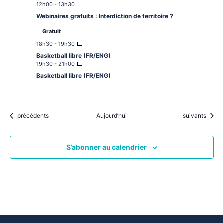
12h00
-
13h30
Webinaires gratuits : Interdiction de territoire ?
Gratuit
18h30
-
19h30
Basketball libre (FR/ENG)
19h30
-
21h00
Basketball libre (FR/ENG)
Évènements
Évènements
précédents
Aujourd’hui
suivants
S’abonner au calendrier