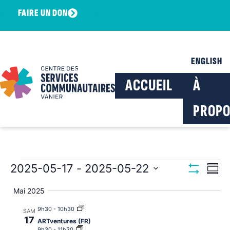
FAIRE UN DON
ENGLISH
ACCUEIL
À
PROPO
Navig
Na
2025-05-17
 - 
2025-05-22
Résu
Montrer Les F
Sélectionnez
de
par
la
Mai 2025
date
vu
consu
9h30
-
10h30
SAM
Év
17
ARTventures (FR)
9h30
-
11h30