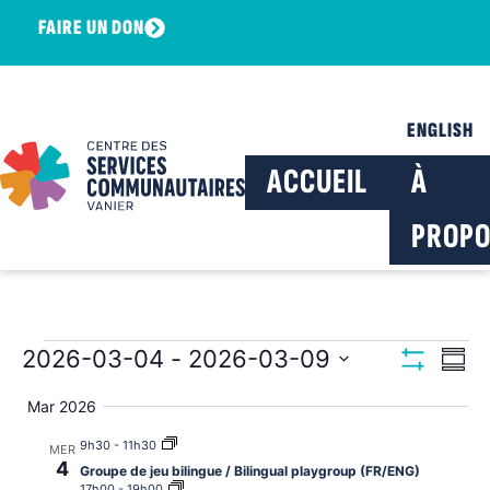
FAIRE UN DON
ENGLISH
ACCUEIL
À
PROPO
Navig
Na
2026-03-04
 - 
2026-03-09
Résu
Montrer Les F
Sélectionnez
de
par
la
Mar 2026
date
vu
consu
9h30
-
11h30
MER
Év
4
Groupe de jeu bilingue / Bilingual playgroup (FR/ENG)
17h00
-
19h00