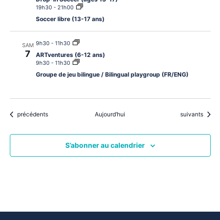
19h30
-
21h00
Soccer libre (13-17 ans)
9h30
-
11h30
SAM
7
ARTventures (6-12 ans)
9h30
-
11h30
Groupe de jeu bilingue / Bilingual playgroup (FR/ENG)
Évènements
Évènements
précédents
Aujourd’hui
suivants
S’abonner au calendrier