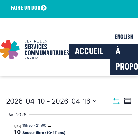
FAIRE UN DON
ENGLISH
ACCUEIL
À
PROPO
Navig
Na
2026-04-10
 - 
2026-04-16
Résu
Montrer Les F
Sélectionnez
de
par
la
Avr 2026
date
vu
consu
19h30
-
21h00
VEN
Év
10
Soccer libre (10-17 ans)