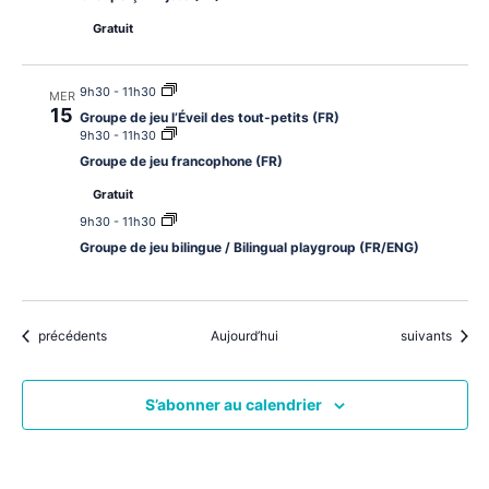
Gratuit
9h30
-
11h30
MER
15
Groupe de jeu l’Éveil des tout-petits (FR)
9h30
-
11h30
Groupe de jeu francophone (FR)
Gratuit
9h30
-
11h30
Groupe de jeu bilingue / Bilingual playgroup (FR/ENG)
Évènements
Évènements
précédents
Aujourd’hui
suivants
S’abonner au calendrier