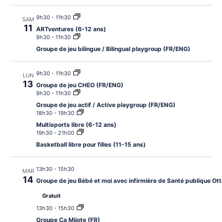
9h30
-
11h30
SAM
11
ARTventures (6-12 ans)
9h30
-
11h30
Groupe de jeu bilingue / Bilingual playgroup (FR/ENG)
9h30
-
11h30
LUN
13
Groupe de jeu CHEO (FR/ENG)
9h30
-
11h30
Groupe de jeu actif / Active playgroup (FR/ENG)
18h30
-
19h30
Multisports libre (6-12 ans)
19h30
-
21h00
Basketball libre pour filles (11-15 ans)
13h30
-
15h30
MAR
14
Groupe de jeu Bébé et moi avec infirmière de Santé publique O
Gratuit
13h30
-
15h30
Groupe Ça Mijote (FR)