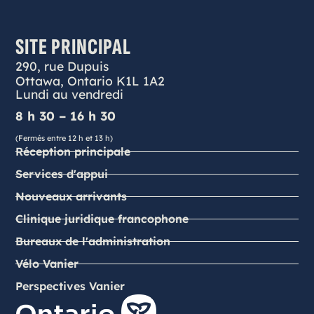
SITE PRINCIPAL
290, rue Dupuis
Ottawa, Ontario K1L 1A2
Lundi au vendredi
8 h 30 – 16 h 30
(Fermés entre 12 h et 13 h)
Réception principale
Services d'appui
Nouveaux arrivants
Clinique juridique francophone
Bureaux de l'administration
Vélo Vanier
Perspectives Vanier