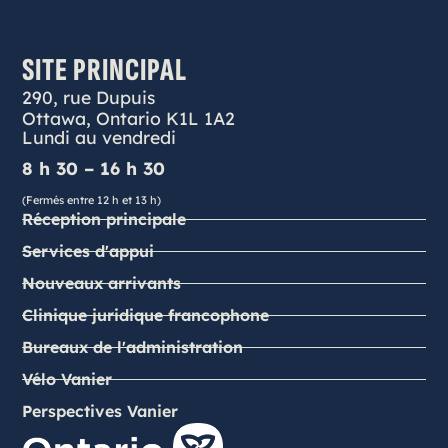
SITE PRINCIPAL
290, rue Dupuis
Ottawa, Ontario K1L 1A2
Lundi au vendredi
8 h 30 – 16 h 30
(Fermés entre 12 h et 13 h)
Réception principale
Services d'appui
Nouveaux arrivants
Clinique juridique francophone
Bureaux de l'administration
Vélo Vanier
Perspectives Vanier