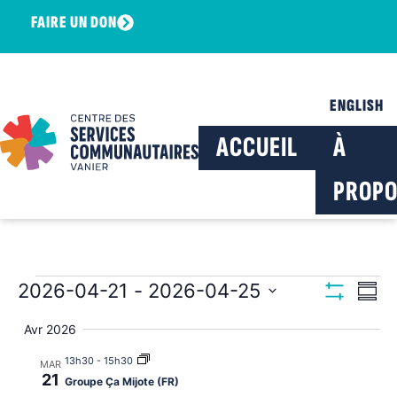
FAIRE UN DON
ENGLISH
ACCUEIL
À
PROPO
Navig
Na
2026-04-21
 - 
2026-04-25
Résu
Montrer Les F
Sélectionnez
de
par
la
Avr 2026
date
vu
consu
13h30
-
15h30
MAR
Év
21
Groupe Ça Mijote (FR)