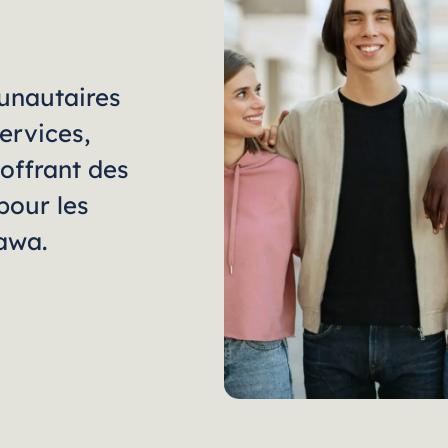
unautaires
ervices,
offrant des
pour les
tawa.