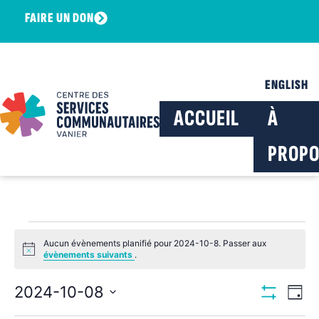
FAIRE UN DON
ENGLISH
ACCUEIL
À
PROPO
Aucun évènements planifié pour 2024-10-8. Passer aux
Notice
évènements suivants
.
Navig
Na
2024-10-08
Jour
Montrer Les F
Sélectionnez
de