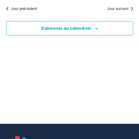
par
une
date.
vu
Jour précédent
Jour suivant
consu
Év
S’abonner au calendrier