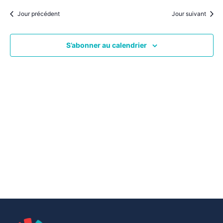
par
une
date.
vu
Jour précédent
Jour suivant
consu
Év
S’abonner au calendrier