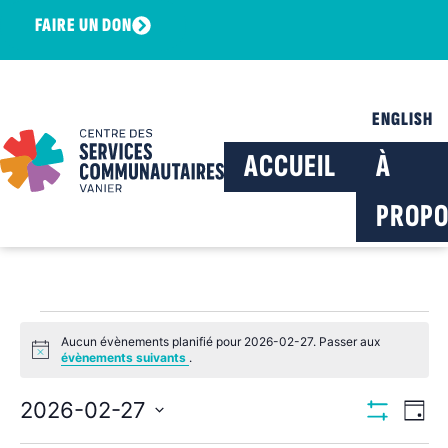
FAIRE UN DON
ENGLISH
ACCUEIL
À
PROPO
Aucun évènements planifié pour 2026-02-27. Passer aux
Notice
évènements suivants
.
Navig
Na
2026-02-27
Jour
Montrer Les F
Sélectionnez
de