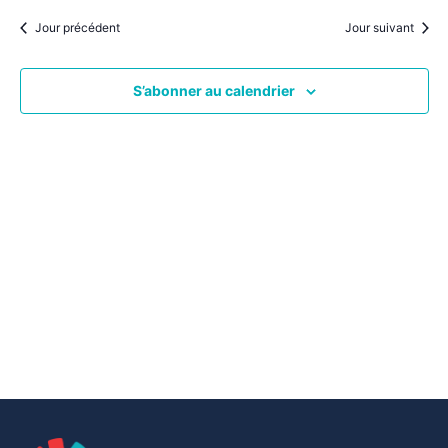
par
une
date.
vu
Jour précédent
Jour suivant
consu
Év
S’abonner au calendrier