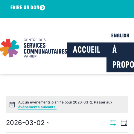
FAIRE UN DON
ENGLISH
ACCUEIL
À
PROPO
Aucun évènements planifié pour 2026-03-2. Passer aux
Notice
évènements suivants
.
Navig
Na
2026-03-02
Jour
Montrer Les F
Sélectionnez
de