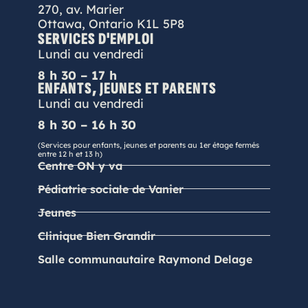
270, av. Marier
Ottawa, Ontario K1L 5P8
SERVICES D'EMPLOI
Lundi au vendredi
8 h 30 – 17 h
ENFANTS, JEUNES ET PARENTS
Lundi au vendredi
8 h 30 – 16 h 30
(Services pour enfants, jeunes et parents au 1er étage fermés
entre 12 h et 13 h)
Centre ON y va
Pédiatrie sociale de Vanier
Jeunes
Clinique Bien Grandir
Salle communautaire Raymond Delage