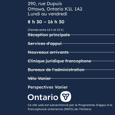
290, rue Dupuis
Ottawa, Ontario K1L 1A2
Lundi au vendredi
8 h 30 – 16 h 30
(Fermés entre 12 h et 13 h)
Réception principale
Services d'appui
Nouveaux arrivants
Clinique juridique francophone
Bureaux de l'administration
Vélo Vanier
Perspectives Vanier
Ce site web est subventionné par le Programme d’appui à la
francophonie ontarienne (PAFO) de l’Ontario.