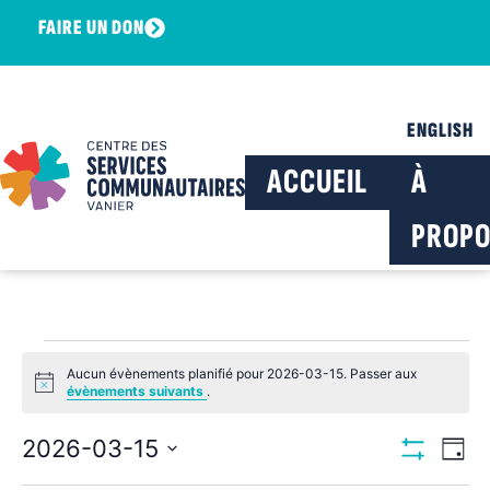
FAIRE UN DON
ENGLISH
ACCUEIL
À
PROPO
Aucun évènements planifié pour 2026-03-15. Passer aux
Notice
évènements suivants
.
Navig
Na
2026-03-15
Jour
Montrer Les F
Sélectionnez
de