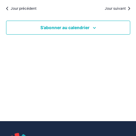
par
une
date.
vu
Jour précédent
Jour suivant
consu
Év
S’abonner au calendrier