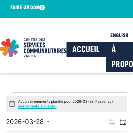
FAIRE UN DON
ENGLISH
ACCUEIL
À
PROPO
Aucun évènements planifié pour 2026-03-28. Passer aux
Notice
évènements suivants
.
Navig
Na
2026-03-28
Jour
Montrer Les F
Sélectionnez
de