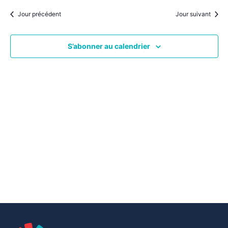
par
une
date.
vu
Jour précédent
Jour suivant
consu
Év
S’abonner au calendrier