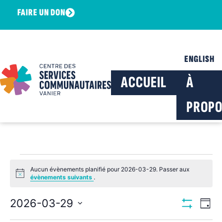
FAIRE UN DON
ENGLISH
ACCUEIL
À
PROPO
Aucun évènements planifié pour 2026-03-29. Passer aux
Notice
évènements suivants
.
Navig
Na
2026-03-29
Jour
Montrer Les F
Sélectionnez
de