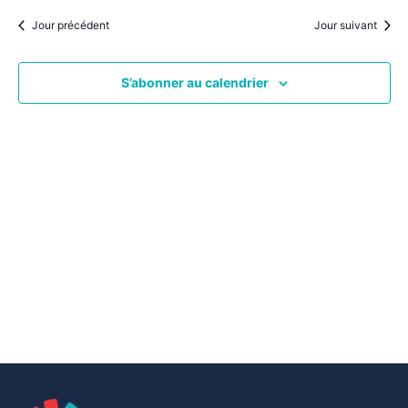
par
une
date.
vu
Jour précédent
Jour suivant
consu
Év
S’abonner au calendrier