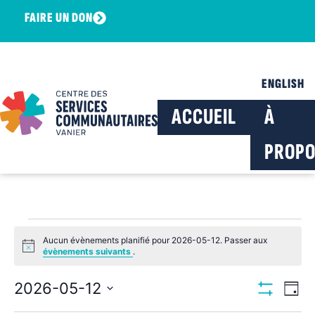
FAIRE UN DON
ENGLISH
ACCUEIL
À
PROPO
Aucun évènements planifié pour 2026-05-12. Passer aux
Notice
évènements suivants
.
Navig
Na
2026-05-12
Jour
Montrer Les F
Sélectionnez
de