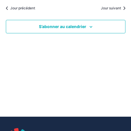
par
une
date.
vu
Jour précédent
Jour suivant
consu
Év
S’abonner au calendrier