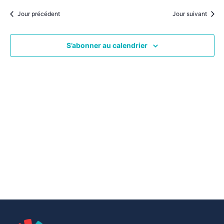
par
une
date.
vu
Jour précédent
Jour suivant
consu
Év
S’abonner au calendrier