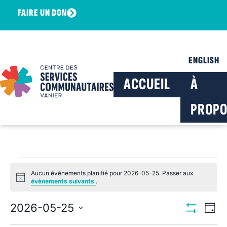
FAIRE UN DON
ENGLISH
ACCUEIL
À
PROPO
Aucun évènements planifié pour 2026-05-25. Passer aux
Notice
évènements suivants
.
Navig
Na
2026-05-25
Jour
Montrer Les F
Sélectionnez
de