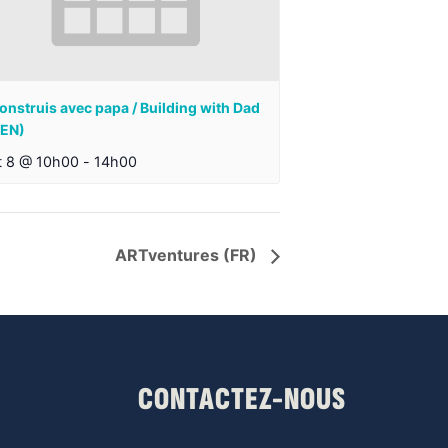
onstruis avec papa / Building with Dad
/EN)
t 8 @ 10h00
-
14h00
ARTventures (FR)
CONTACTEZ-NOUS