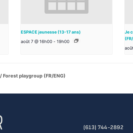
ESPACE jeunesse (13-17 ans)
Je c
(FR
août 7 @ 16h00
-
19h00
aoû
 / Forest playgroup (FR/ENG)
(613) 744-2892