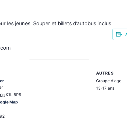
ur les jeunes. Souper et billets d’autobus inclus.
r.com
AUTRES
ier
Groupe d'age
er
13-17 ans
rio
K1L 5P8
ogle Map
892