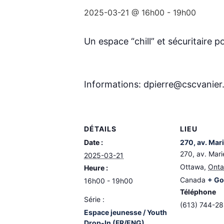
2025-03-21 @ 16h00
-
19h00
Un espace “chill” et sécuritaire po
Informations: dpierre@cscvanie
DÉTAILS
LIEU
Date :
270, av. Mar
270, av. Mari
2025-03-21
Ottawa
,
Onta
Heure :
Canada
+ Go
16h00 - 19h00
Téléphone
Série :
(613) 744-2
Espace jeunesse / Youth
Drop-In (FR/ENG)