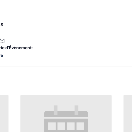
LS
7-1
ie d’Évènement:
re