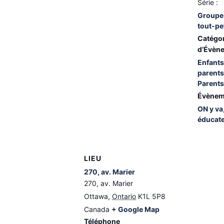
Série :
Groupe 
tout-pe
Catégo
d’Évèn
Enfants
parents
Parents
Évènem
ON y va
éducat
LIEU
270, av. Marier
270, av. Marier
Ottawa
,
Ontario
K1L 5P8
Canada
+ Google Map
Téléphone