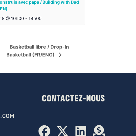
onstruis avec papa / Building with Dad
/EN)
t 8 @ 10h00
-
14h00
Basketball libre / Drop-In
Basketball (FR/ENG)
CONTACTEZ-NOUS
.COM