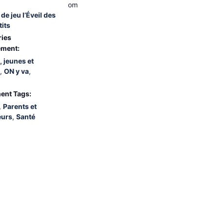
om
de jeu l’Éveil des
tits
ries
ement:
, jeunes et
,
ON y va
,
ent Tags:
,
Parents et
eurs
,
Santé