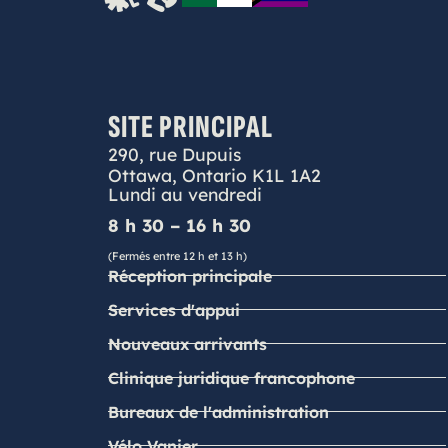
SITE PRINCIPAL
290, rue Dupuis
Ottawa, Ontario K1L 1A2
Lundi au vendredi
8 h 30 – 16 h 30
(Fermés entre 12 h et 13 h)
Réception principale
Services d'appui
Nouveaux arrivants
Clinique juridique francophone
Bureaux de l'administration
Vélo Vanier