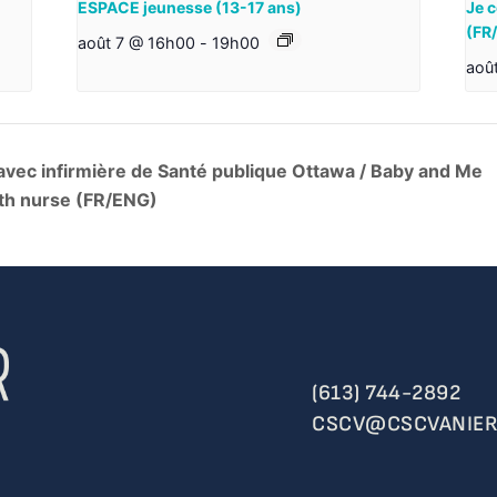
ESPACE jeunesse (13-17 ans)
Je c
(FR
août 7 @ 16h00
-
19h00
aoû
avec infirmière de Santé publique Ottawa / Baby and Me
lth nurse (FR/ENG)
(613) 744-2892
CSCV@CSCVANIER