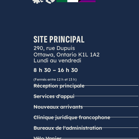
SITE PRINCIPAL
290, rue Dupuis
Ottawa, Ontario K1L 1A2
Lundi au vendredi
8 h 30 – 16 h 30
(Fermés entre 12 h et 13 h)
Réception principale
Services d'appui
Nouveaux arrivants
Clinique juridique francophone
Bureaux de l'administration
Vélo Vanier