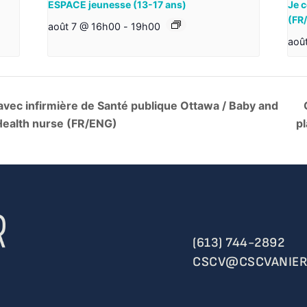
ESPACE jeunesse (13-17 ans)
Je c
(FR
août 7 @ 16h00
-
19h00
aoû
vec infirmière de Santé publique Ottawa / Baby and
Health nurse (FR/ENG)
p
(613) 744-2892
CSCV@CSCVANIER