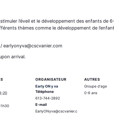
timuler l’éveil et le développement des enfants de 
ifférents thèmes comme le développement de l’enfant,
4 / earlyonyva@cscvanier.com
upon arrival.
LS
ORGANISATEUR
AUTRES
Early ON y va
Groupe d'age
Téléphone
8-20
0-6 ans
613-744-2892
E-mail
11h30
EarlyONyva@cscvanier.c