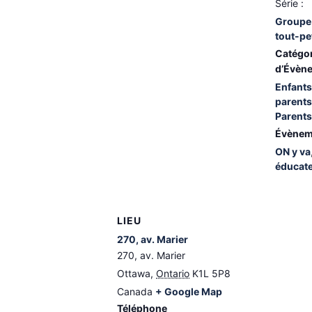
Série :
Groupe 
tout-pe
Catégo
d’Évèn
Enfants
parents
Parents
Évènem
ON y va
éducat
LIEU
270, av. Marier
270, av. Marier
Ottawa
,
Ontario
K1L 5P8
Canada
+ Google Map
Téléphone