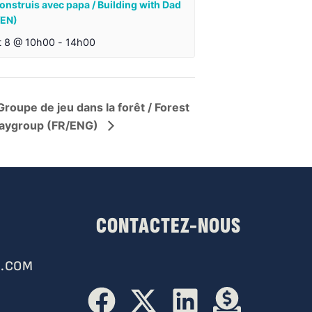
onstruis avec papa / Building with Dad
/EN)
t 8 @ 10h00
-
14h00
Groupe de jeu dans la forêt / Forest
laygroup (FR/ENG)
CONTACTEZ-NOUS
.COM