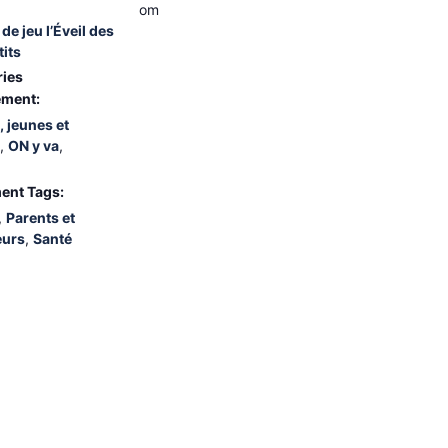
om
de jeu l’Éveil des
tits
ries
ement:
, jeunes et
,
ON y va
,
ent Tags:
,
Parents et
eurs
,
Santé