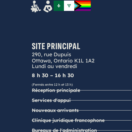
SITE PRINCIPAL
290, rue Dupuis
Ottawa, Ontario K1L 1A2
Lundi au vendredi
8 h 30 – 16 h 30
(Fermés entre 12 h et 13 h)
Réception principale
Services d'appui
Nouveaux arrivants
Clinique juridique francophone
Bureaux de l'administration