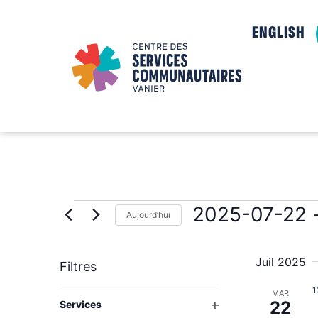
ENGLISH
2025-07-22
 
Aujourd’hui
Sélectionnez
la
date
Juil 2025
Filtres
1
La
MAR
Ouvrir les filtres
22
Services
modification