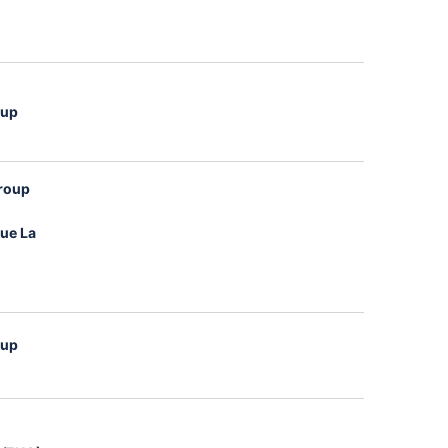
oup
group
gue La
oup