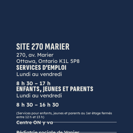
SITE 270 MARIER
270, av. Marier
Ottawa, Ontario K1L 5P8
SERVICES D'EMPLOI
Lundi au vendredi
8 h 30 – 17 h
ENFANTS, JEUNES ET PARENTS
Lundi au vendredi
8 h 30 – 16 h 30
(Services pour enfants, jeunes et parents au 1er étage fermés
entre 12 h et 13 h)
Centre ON y va
Pédiatrie sociale de Vanier