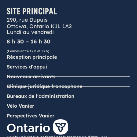
SITE PRINCIPAL
290, rue Dupuis
Ottawa, Ontario K1L 1A2
Lundi au vendredi
8 h 30 – 16 h 30
(Fermés entre 12 h et 13 h)
Réception principale
Services d'appui
Nouveaux arrivants
Clinique juridique francophone
Bureaux de l'administration
Vélo Vanier
Perspectives Vanier