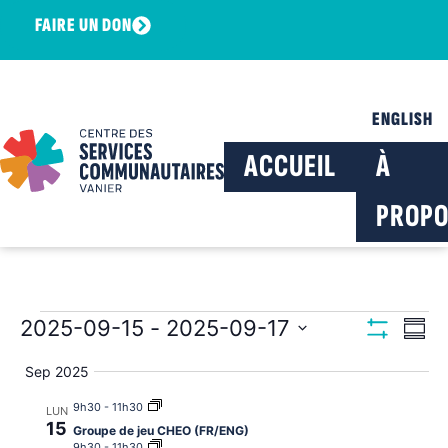
FAIRE UN DON
ENGLISH
ACCUEIL
À
PROPO
Navig
Na
2025-09-15
 - 
2025-09-17
Résu
Montrer Les F
Sélectionnez
de
par
la
Sep 2025
date
vu
consu
9h30
-
11h30
LUN
Év
15
Groupe de jeu CHEO (FR/ENG)
9h30
-
11h30