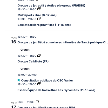
Groupe de jeu actif / Active playgroup (FR/ENG)
18h30
-
19h30
Multisports libre (6-12 ans)
19h30
-
21h00
Basketball libre pour filles (11-15 ans)
13h30
-
15h30
MAR
16
Groupe de jeu Bébé et moi avec infirmière de Santé publique O
Gratuit
13h30
-
15h30
Groupe Ça Mijote (FR)
Gratuit
18h00
-
20h00
Mis
Consultation publique du CSC Vanier
en
18h30
-
21h00
avant
Essais Équipe de basketball Les Dynamites (11-13 ans)
9h30
-
11h30
MER
17
Groupe de jeu l’Éveil des tout-petits (FR)