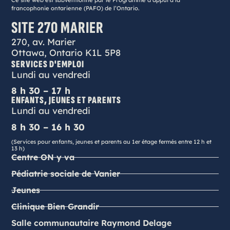
Ce site web est subventionné par le Programme d’appui à la
francophonie ontarienne (PAFO) de l’Ontario.
SITE 270 MARIER
270, av. Marier
Ottawa, Ontario K1L 5P8
SERVICES D'EMPLOI
Lundi au vendredi
8 h 30 – 17 h
ENFANTS, JEUNES ET PARENTS
Lundi au vendredi
8 h 30 – 16 h 30
(Services pour enfants, jeunes et parents au 1er étage fermés entre 12 h et
13 h)
Centre ON y va
Pédiatrie sociale de Vanier
Jeunes
Clinique Bien Grandir
Salle communautaire Raymond Delage