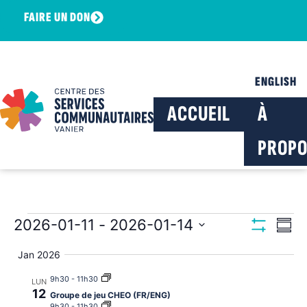
FAIRE UN DON
ENGLISH
ACCUEIL
À
PROPO
Navig
Na
2026-01-11
 - 
2026-01-14
Résu
Montrer Les F
Sélectionnez
de
par
la
Jan 2026
date
vu
consu
9h30
-
11h30
LUN
Év
12
Groupe de jeu CHEO (FR/ENG)
9h30
-
11h30