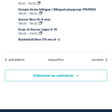
9h30
-
11h30
Groupe de jeu bilingue / Bilingual playgroup (FR/ENG)
18h30
-
19h30
Soccer libre (6-9 ans)
18h30
-
19h30
Drop-In Soccer (ages 6-9)
19h30
-
21h00
Basketball libre (16 ans et +)
Évènements
Évènements
précédents
Aujourd’hui
suivants
S’abonner au calendrier