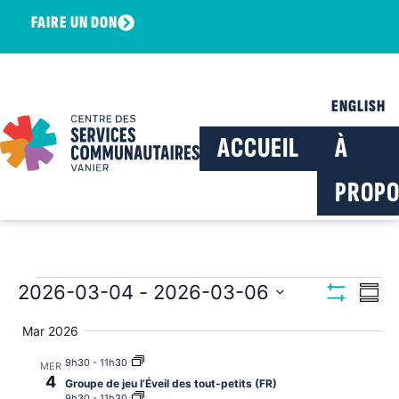
FAIRE UN DON
ENGLISH
ACCUEIL
À
PROPO
Navig
Na
2026-03-04
 - 
2026-03-06
Résu
Montrer Les F
Sélectionnez
de
par
la
Mar 2026
date
vu
consu
9h30
-
11h30
MER
Év
4
Groupe de jeu l’Éveil des tout-petits (FR)
9h30
-
11h30