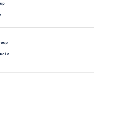
oup
e
group
gue La