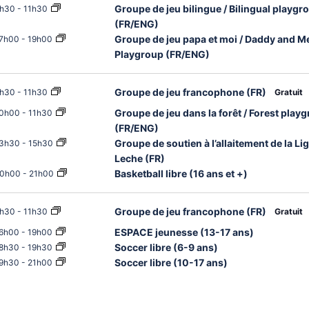
Groupe de jeu bilingue / Bilingual playgr
h30
-
11h30
(FR/ENG)
Groupe de jeu papa et moi / Daddy and M
7h00
-
19h00
Playgroup (FR/ENG)
Groupe de jeu francophone (FR)
h30
-
11h30
Gratuit
Groupe de jeu dans la forêt / Forest play
0h00
-
11h30
(FR/ENG)
Groupe de soutien à l’allaitement de la Li
3h30
-
15h30
Leche (FR)
Basketball libre (16 ans et +)
0h00
-
21h00
Groupe de jeu francophone (FR)
h30
-
11h30
Gratuit
ESPACE jeunesse (13-17 ans)
6h00
-
19h00
Soccer libre (6-9 ans)
8h30
-
19h30
Soccer libre (10-17 ans)
9h30
-
21h00