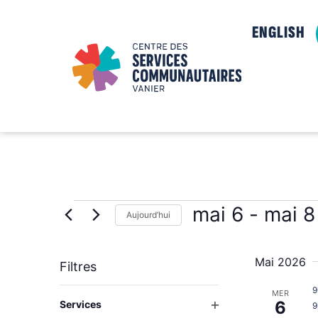
ENGLISH
mai 6
 - 
mai 8
Aujourd’hui
Sélectionnez
la
date
Mai 2026
Filtres
9
La
MER
Ouvrir les filtres
6
Services
9
modification