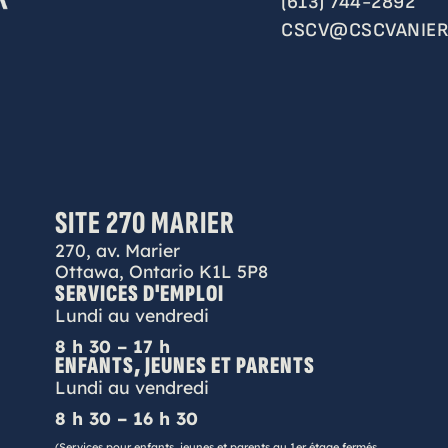
(613) 744-2892
CSCV@CSCVANIER
SITE 270 MARIER
270, av. Marier
Ottawa, Ontario K1L 5P8
SERVICES D'EMPLOI
Lundi au vendredi
8 h 30 – 17 h
ENFANTS, JEUNES ET PARENTS
Lundi au vendredi
8 h 30 – 16 h 30
(Services pour enfants, jeunes et parents au 1er étage fermés