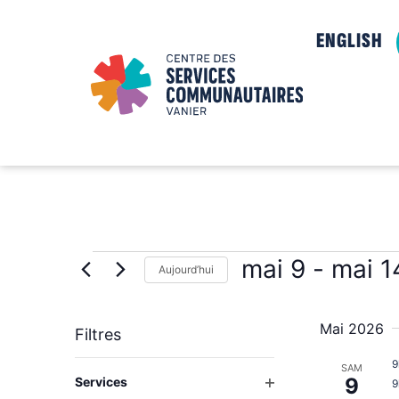
ENGLISH
mai 9
 - 
mai 1
Aujourd’hui
Sélectionnez
la
date
Mai 2026
Filtres
9
La
SAM
Ouvrir les filtres
9
Services
9
modification