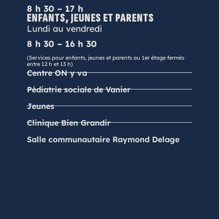
8 h 30 – 17 h
ENFANTS, JEUNES ET PARENTS
Lundi au vendredi
8 h 30 – 16 h 30
(Services pour enfants, jeunes et parents au 1er étage fermés
entre 12 h et 13 h)
Centre ON y va
Pédiatrie sociale de Vanier
Jeunes
Clinique Bien Grandir
Salle communautaire Raymond Delage