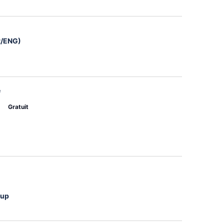
FR/ENG)
e
Gratuit
oup