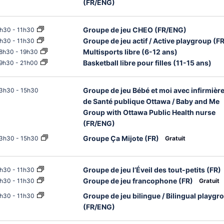
(FR/ENG)
Groupe de jeu CHEO (FR/ENG)
h30
-
11h30
Groupe de jeu actif / Active playgroup (
h30
-
11h30
Multisports libre (6-12 ans)
8h30
-
19h30
Basketball libre pour filles (11-15 ans)
9h30
-
21h00
Groupe de jeu Bébé et moi avec infirmièr
3h30
-
15h30
de Santé publique Ottawa / Baby and Me
Group with Ottawa Public Health nurse
(FR/ENG)
Groupe Ça Mijote (FR)
3h30
-
15h30
Gratuit
Groupe de jeu l’Éveil des tout-petits (FR)
h30
-
11h30
Groupe de jeu francophone (FR)
h30
-
11h30
Gratuit
Groupe de jeu bilingue / Bilingual playgr
h30
-
11h30
(FR/ENG)