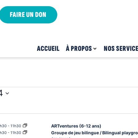
FAIRE UN DON
ACCUEIL
À PROPOS
NOS SERVIC
4
ARTventures (6-12 ans)
h30
-
11h30
Groupe de jeu bilingue / Bilingual playgr
h30
-
11h30