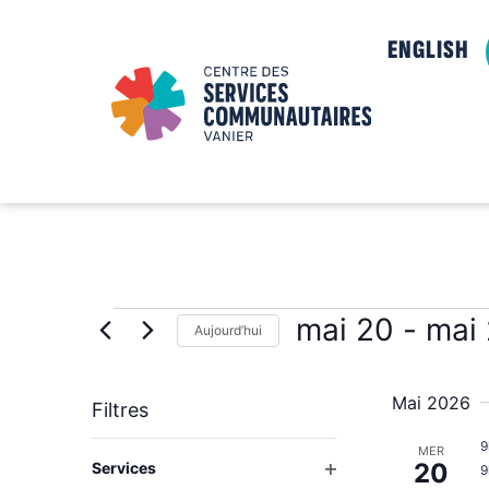
ENGLISH
mai 20
 - 
mai
Aujourd’hui
Sélectionnez
la
date
Mai 2026
Filtres
9
La
MER
Ouvrir les filtres
20
Services
9
modification