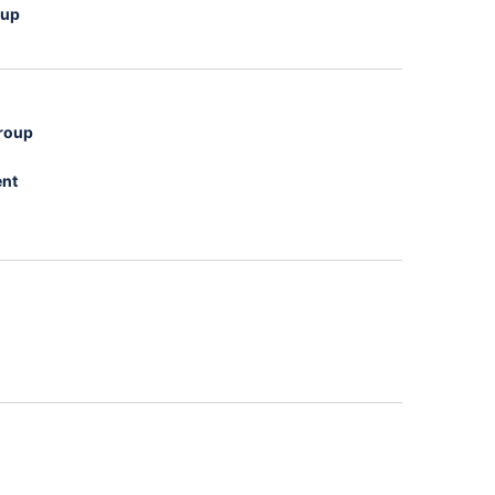
oup
group
ent