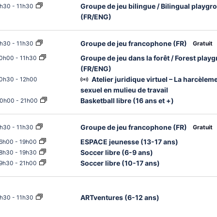
Groupe de jeu bilingue / Bilingual playgr
h30
-
11h30
(FR/ENG)
Groupe de jeu francophone (FR)
h30
-
11h30
Gratuit
Groupe de jeu dans la forêt / Forest play
0h00
-
11h30
(FR/ENG)
Atelier juridique virtuel – La harcèlem
0h30
-
12h00
sexuel en mulieu de travail
Basketball libre (16 ans et +)
0h00
-
21h00
Groupe de jeu francophone (FR)
h30
-
11h30
Gratuit
ESPACE jeunesse (13-17 ans)
6h00
-
19h00
Soccer libre (6-9 ans)
8h30
-
19h30
Soccer libre (10-17 ans)
9h30
-
21h00
ARTventures (6-12 ans)
h30
-
11h30