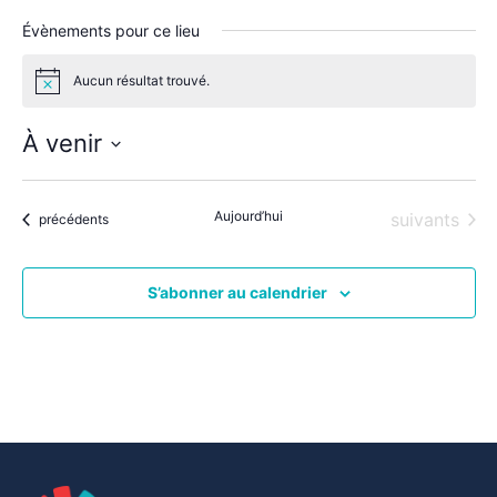
Évènements pour ce lieu
Aucun résultat trouvé.
Notice
À venir
Sélectionnez
une
date.
Aujourd’hui
Évènements
suivants
Évènements
précédents
S’abonner au calendrier