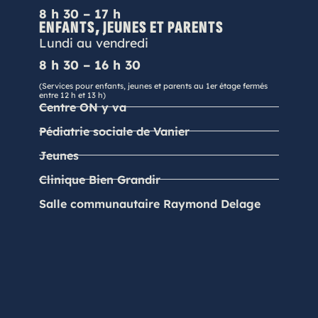
8 h 30 – 17 h
ENFANTS, JEUNES ET PARENTS
Lundi au vendredi
8 h 30 – 16 h 30
(Services pour enfants, jeunes et parents au 1er étage fermés
entre 12 h et 13 h)
Centre ON y va
Pédiatrie sociale de Vanier
Jeunes
Clinique Bien Grandir
Salle communautaire Raymond Delage