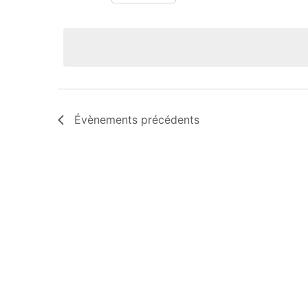
Sélectionnez
une
date.
Évènements
précédents