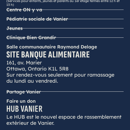
(Services pour enfants, jeunes et parents au 1er étage fermés entre 12 h et
13 h)
Centre ON y va
Pédiatrie sociale de Vanier
Jeunes
Clinique Bien Grandir
Salle communautaire Raymond Delage
SITE BANQUE ALIMENTAIRE
161, av. Marier
Ottawa, Ontario K1L 5R8
Sur rendez-vous seulement pour ramassage
du lundi au vendredi.
Partage Vanier
Faire un don
HUB VANIER
Le HUB est le nouvel espace de rassemblement
extérieur de Vanier.