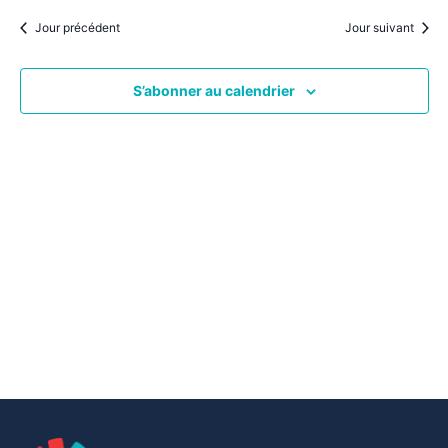
par
une
date.
vu
Jour précédent
Jour suivant
consu
Év
S’abonner au calendrier