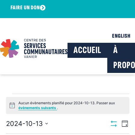
FAIRE UN DON
ENGLISH
ACCUEIL
À
PROPO
Aucun évènements planifié pour 2024-10-13. Passer aux
Notice
évènements suivants
.
Navig
Na
2024-10-13
Jour
Montrer Les F
Sélectionnez
de