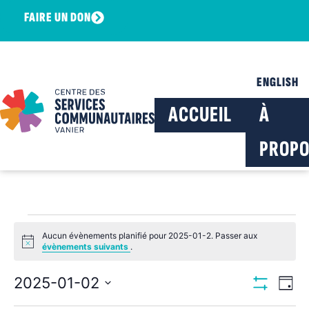
FAIRE UN DON
ENGLISH
ACCUEIL
À
PROPO
Aucun évènements planifié pour 2025-01-2. Passer aux
Notice
évènements suivants
.
Navig
Na
2025-01-02
Jour
Montrer Les F
Sélectionnez
de