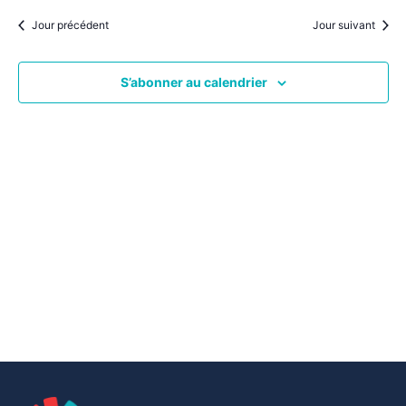
par
une
date.
vu
Jour précédent
Jour suivant
consu
Év
S’abonner au calendrier