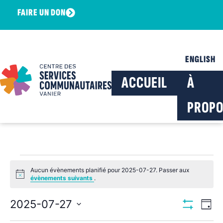
FAIRE UN DON
ENGLISH
ACCUEIL
À
PROPO
Aucun évènements planifié pour 2025-07-27. Passer aux
Notice
évènements suivants
.
Navig
Na
2025-07-27
Jour
Montrer Les F
Sélectionnez
de