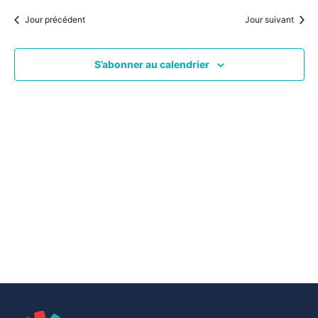
par
une
date.
vu
Jour précédent
Jour suivant
consu
Év
S’abonner au calendrier