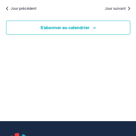
par
une
date.
vu
Jour précédent
Jour suivant
consu
Év
S’abonner au calendrier