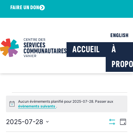
FAIRE UN DON
ENGLISH
ACCUEIL
À
PROPO
Aucun évènements planifié pour 2025-07-28. Passer aux
Notice
évènements suivants
.
Navig
Na
2025-07-28
Jour
Montrer Les F
Sélectionnez
de