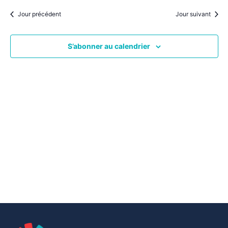
par
une
date.
vu
Jour précédent
Jour suivant
consu
Év
S’abonner au calendrier