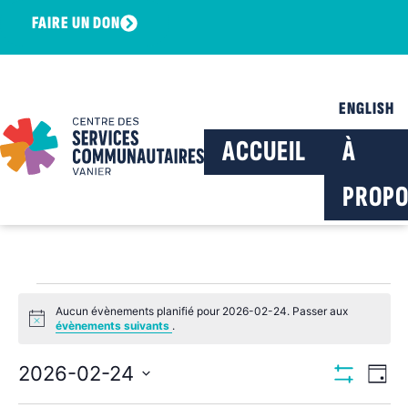
FAIRE UN DON
ENGLISH
ACCUEIL
À
PROPO
Aucun évènements planifié pour 2026-02-24. Passer aux
Notice
évènements suivants
.
Navig
Na
2026-02-24
Jour
Montrer Les F
Sélectionnez
de