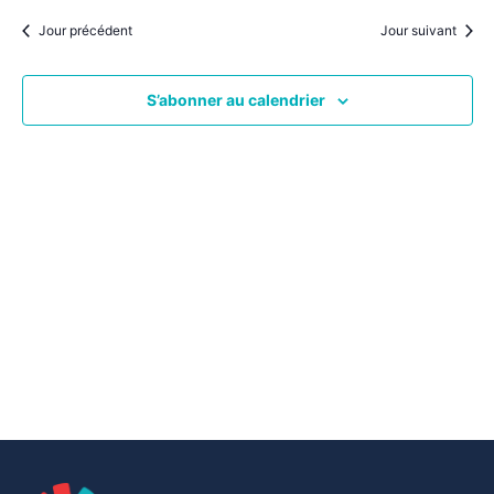
par
une
date.
vu
Jour précédent
Jour suivant
consu
Év
S’abonner au calendrier