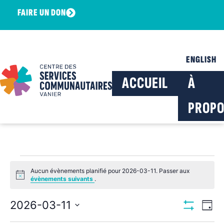
FAIRE UN DON
ENGLISH
ACCUEIL
À
PROPO
Aucun évènements planifié pour 2026-03-11. Passer aux
Notice
évènements suivants
.
Navig
Na
2026-03-11
Jour
Montrer Les F
Sélectionnez
de