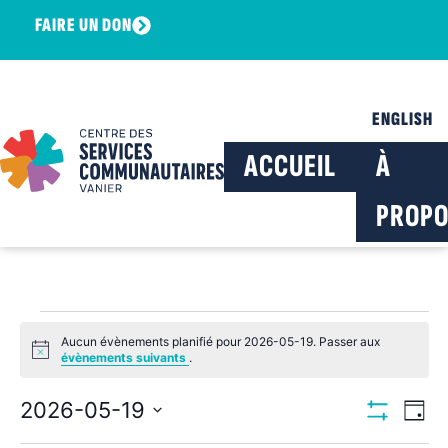
FAIRE UN DON
ENGLISH
ACCUEIL
À
PROPO
Aucun évènements planifié pour 2026-05-19. Passer aux
Notice
évènements suivants
.
Navig
Na
2026-05-19
Jour
Montrer Les F
Sélectionnez
de