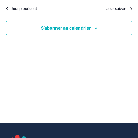
par
une
date.
vu
Jour précédent
Jour suivant
consu
Év
S’abonner au calendrier