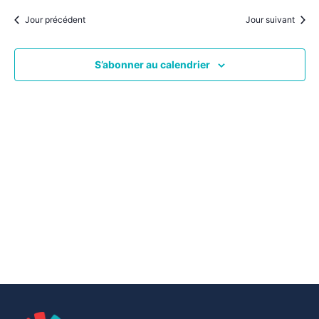
par
une
date.
vu
Jour précédent
Jour suivant
consu
Év
S’abonner au calendrier