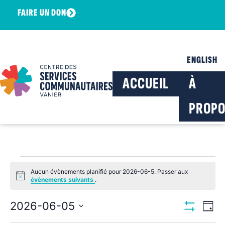
FAIRE UN DON
ENGLISH
ACCUEIL
À
PROPO
Aucun évènements planifié pour 2026-06-5. Passer aux
Notice
évènements suivants
.
Navig
Na
2026-06-05
Jour
Montrer Les F
Sélectionnez
de