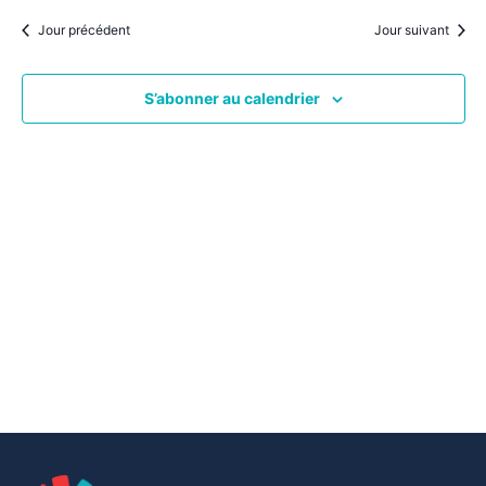
par
une
date.
vu
Jour précédent
Jour suivant
consu
Év
S’abonner au calendrier