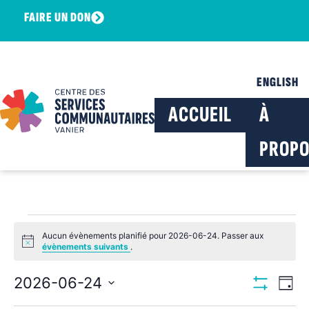
FAIRE UN DON
ENGLISH
ACCUEIL
À
PROPO
Aucun évènements planifié pour 2026-06-24. Passer aux
Notice
évènements suivants
.
Navig
Na
2026-06-24
Jour
Montrer Les F
Sélectionnez
de