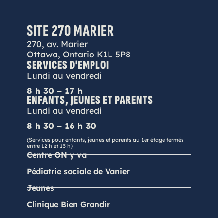
SITE 270 MARIER
270, av. Marier
Ottawa, Ontario K1L 5P8
SERVICES D'EMPLOI
Lundi au vendredi
8 h 30 – 17 h
ENFANTS, JEUNES ET PARENTS
Lundi au vendredi
8 h 30 – 16 h 30
(Services pour enfants, jeunes et parents au 1er étage fermés
entre 12 h et 13 h)
Centre ON y va
Pédiatrie sociale de Vanier
Jeunes
Clinique Bien Grandir