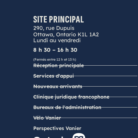
SITE PRINCIPAL
290, rue Dupuis
Ottawa, Ontario K1L 1A2
Lundi au vendredi
8 h 30 – 16 h 30
(Fermés entre 12 h et 13 h)
Réception principale
Services d'appui
Nouveaux arrivants
Clinique juridique francophone
Bureaux de l'administration
Vélo Vanier
Perspectives Vanier