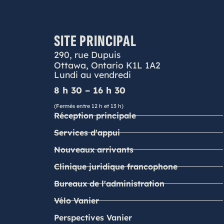
SITE PRINCIPAL
290, rue Dupuis
Ottawa, Ontario K1L 1A2
Lundi au vendredi
8 h 30 – 16 h 30
(Fermés entre 12 h et 13 h)
Réception principale
Services d'appui
Nouveaux arrivants
Clinique juridique francophone
Bureaux de l'administration
Vélo Vanier
Perspectives Vanier