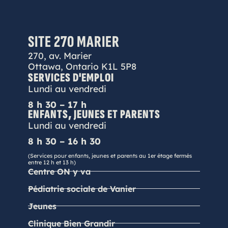
SITE 270 MARIER
270, av. Marier
Ottawa, Ontario K1L 5P8
SERVICES D'EMPLOI
Lundi au vendredi
8 h 30 – 17 h
ENFANTS, JEUNES ET PARENTS
Lundi au vendredi
8 h 30 – 16 h 30
(Services pour enfants, jeunes et parents au 1er étage fermés
entre 12 h et 13 h)
Centre ON y va
Pédiatrie sociale de Vanier
Jeunes
Clinique Bien Grandir