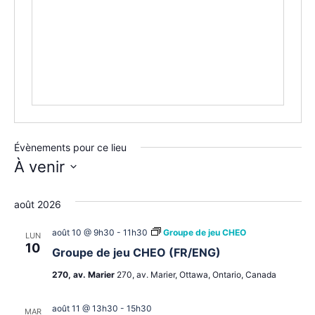
Évènements pour ce lieu
À venir
Sélectionnez
une
août 2026
date.
août 10 @ 9h30
-
11h30
Groupe de jeu CHEO
LUN
10
Groupe de jeu CHEO (FR/ENG)
270, av. Marier
270, av. Marier, Ottawa, Ontario, Canada
août 11 @ 13h30
-
15h30
MAR