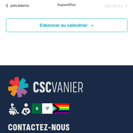
Aujourd’hui
Évènements
suivants
Évènements
précédents
S’abonner au calendrier
CONTACTEZ-NOUS