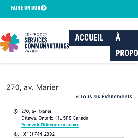
FAIRE UN DON
ACCUEIL
À
PROPO
270, av. Marier
« Tous les Évènements
Adresse
270, av. Marier
Ottawa
,
Ontario
K1L 5P8
Canada
Recevoir l’Itinéraire à suivre
Téléphone
(613) 744-2892