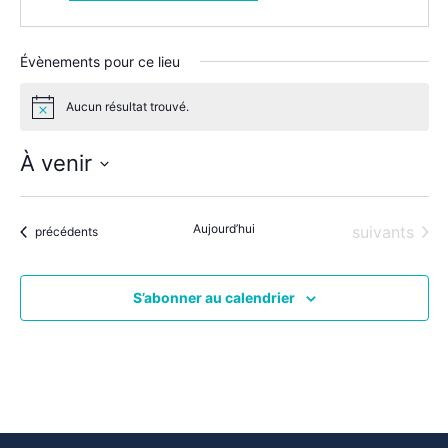
Évènements pour ce lieu
Aucun résultat trouvé.
Notice
À venir
Sélectionnez
une
date.
Aujourd’hui
Évènements
suivants
Évènements
précédents
S’abonner au calendrier