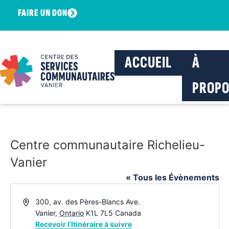
FAIRE UN DON
ACCUEIL
À
PROPO
Centre communautaire Richelieu-
Vanier
« Tous les Évènements
Adresse
300, av. des Pères-Blancs Ave.
Vanier
,
Ontario
K1L 7L5
Canada
Recevoir l’Itinéraire à suivre