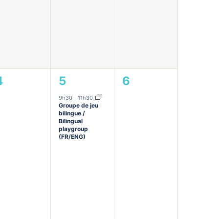
0
1
0
4
5
6
évènement,
évènement,
évènement,
9h30
-
11h30
Groupe de jeu
bilingue /
Bilingual
playgroup
(FR/ENG)