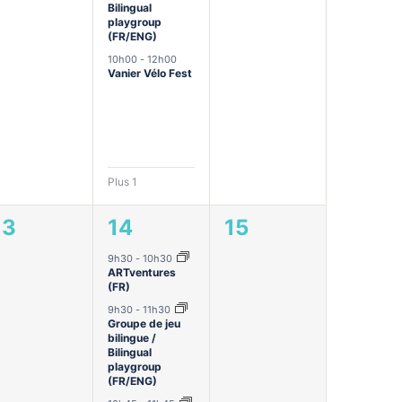
Bilingual
playgroup
(FR/ENG)
10h00
-
12h00
Vanier Vélo Fest
Plus 1
0
3
0
13
14
15
évènement,
évènements,
évènement,
9h30
-
10h30
ARTventures
(FR)
9h30
-
11h30
Groupe de jeu
bilingue /
Bilingual
playgroup
(FR/ENG)