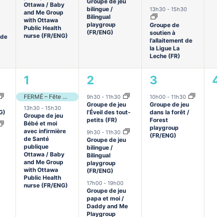
Groupe de jeu
Ottawa / Baby
bilingue /
13h30
-
15h30
and Me Group
Bilingual
with Ottawa
playgroup
Groupe de
Public Health
(FR/ENG)
soutien à
nurse (FR/ENG)
 de
l’allaitement de
la Ligue La
Leche (FR)
2
3
1
1
2
3
ments,
évènements,
évènements,
évènement,
FERMÉ – Fête du Canada
9h30
-
11h30
10h00
-
11h30
Groupe de jeu
Groupe de jeu
13h30
-
15h30
G)
l’Éveil des tout-
dans la forêt /
Groupe de jeu
petits (FR)
Forest
Bébé et moi
playgroup
avec infirmière
9h30
-
11h30
(FR/ENG)
de Santé
Groupe de jeu
publique
bilingue /
Ottawa / Baby
Bilingual
and Me Group
playgroup
with Ottawa
(FR/ENG)
Public Health
17h00
-
19h00
nurse (FR/ENG)
Groupe de jeu
papa et moi /
Daddy and Me
Playgroup