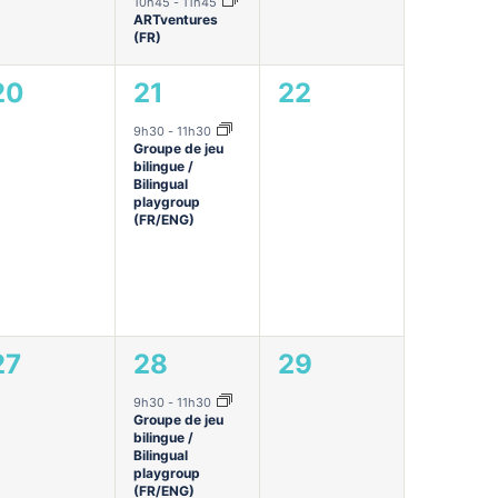
10h45
-
11h45
ARTventures
(FR)
0
1
0
20
21
22
évènement,
évènement,
évènement,
9h30
-
11h30
Groupe de jeu
bilingue /
Bilingual
playgroup
(FR/ENG)
0
1
0
27
28
29
,
évènement,
évènement,
évènement,
9h30
-
11h30
Groupe de jeu
bilingue /
Bilingual
playgroup
(FR/ENG)