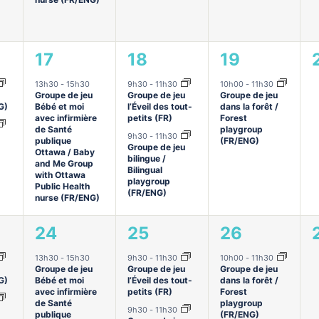
1
2
1
17
18
19
ments,
évènement,
évènements,
évènement,
13h30
-
15h30
9h30
-
11h30
10h00
-
11h30
Groupe de jeu
Groupe de jeu
Groupe de jeu
G)
Bébé et moi
l’Éveil des tout-
dans la forêt /
avec infirmière
petits (FR)
Forest
de Santé
playgroup
9h30
-
11h30
publique
(FR/ENG)
Groupe de jeu
Ottawa / Baby
bilingue /
and Me Group
Bilingual
with Ottawa
playgroup
Public Health
(FR/ENG)
nurse (FR/ENG)
1
2
2
24
25
26
ments,
évènement,
évènements,
évènements
13h30
-
15h30
9h30
-
11h30
10h00
-
11h30
Groupe de jeu
Groupe de jeu
Groupe de jeu
G)
Bébé et moi
l’Éveil des tout-
dans la forêt /
avec infirmière
petits (FR)
Forest
de Santé
playgroup
9h30
-
11h30
publique
(FR/ENG)