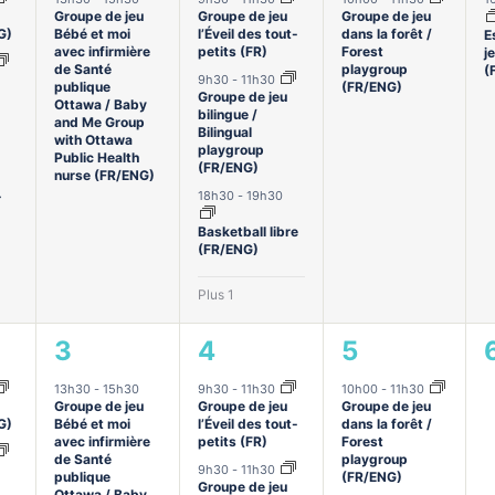
Groupe de jeu
Groupe de jeu
Groupe de jeu
G)
Bébé et moi
l’Éveil des tout-
dans la forêt /
E
avec infirmière
petits (FR)
Forest
j
de Santé
playgroup
(
9h30
-
11h30
publique
(FR/ENG)
Groupe de jeu
Ottawa / Baby
bilingue /
and Me Group
Bilingual
with Ottawa
playgroup
Public Health
(FR/ENG)
nurse (FR/ENG)
-
18h30
-
19h30
Basketball libre
(FR/ENG)
Plus 1
1
5
1
3
4
5
ments,
évènement,
évènements,
évènement,
13h30
-
15h30
9h30
-
11h30
10h00
-
11h30
Groupe de jeu
Groupe de jeu
Groupe de jeu
G)
Bébé et moi
l’Éveil des tout-
dans la forêt /
avec infirmière
petits (FR)
Forest
de Santé
playgroup
9h30
-
11h30
publique
(FR/ENG)
Groupe de jeu
Ottawa / Baby