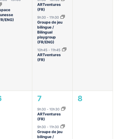
ARTventures
(FR)
space
eunesse
9h30
-
11h30
FR/ENG)
Groupe de jeu
bilingue /
Bilingual
playgroup
(FR/ENG)
10h45
-
11h45
ARTventures
(FR)
0
4
0
6
7
8
évènement,
évènements,
évènement,
9h30
-
10h30
ARTventures
(FR)
9h30
-
11h30
Groupe de jeu
bilingue /