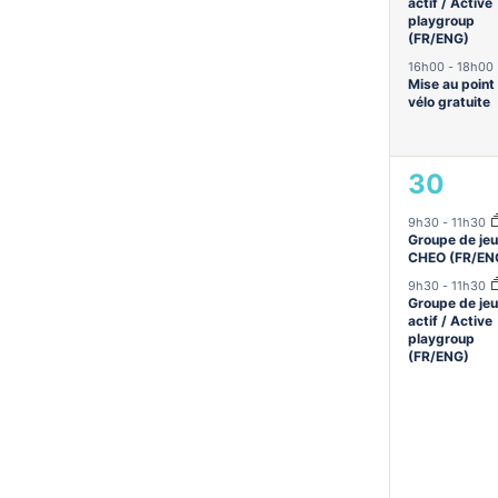
actif / Active
playgroup
(FR/ENG)
16h00
-
18h00
Mise au point
vélo gratuite
2
30
évène
9h30
-
11h30
Groupe de jeu
CHEO (FR/EN
9h30
-
11h30
Groupe de jeu
actif / Active
playgroup
(FR/ENG)