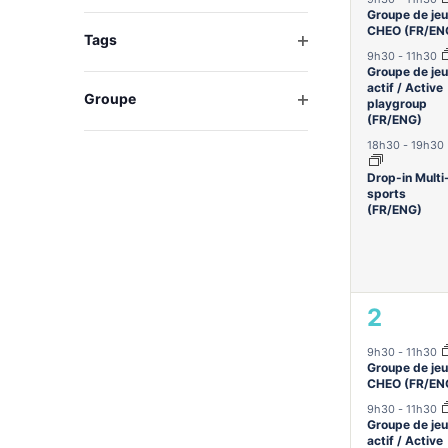
de
Groupe de jeu
CHEO (FR/EN
l'une
Ouvrir les filtres
Tags
9h30
-
11h30
des
Groupe de jeu
entrées
actif / Active
Ouvrir les filtres
Groupe
playgroup
du
(FR/ENG)
formulaire
18h30
-
19h30
entraînera
l'actualisation
Drop-in Multi
sports
de
(FR/ENG)
la
liste
des
événements
3
2
avec
évène
les
9h30
-
11h30
Groupe de jeu
résultats
CHEO (FR/EN
filtrés.
9h30
-
11h30
Groupe de jeu
actif / Active