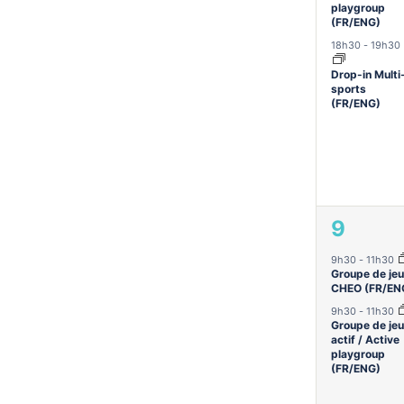
playgroup
(FR/ENG)
18h30
-
19h30
Drop-in Multi
sports
(FR/ENG)
2
9
évène
9h30
-
11h30
Groupe de jeu
CHEO (FR/EN
9h30
-
11h30
Groupe de jeu
actif / Active
playgroup
(FR/ENG)