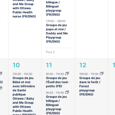
bilingue /
and Me Group
Bilingual
with Ottawa
playgroup
Public Health
(FR/ENG)
nurse (FR/ENG)
-
17h00
-
19h00
Groupe de jeu
papa et moi /
Daddy and Me
Playgroup
(FR/ENG)
Plus 2
1
2
1
10
11
12
ments,
évènement,
évènements,
évènement,
13h30
-
15h30
9h30
-
11h30
10h00
-
11h30
Groupe de jeu
Groupe de jeu
Groupe de jeu
G)
Bébé et moi
l’Éveil des tout-
dans la forêt /
avec infirmière
petits (FR)
Forest
de Santé
playgroup
9h30
-
11h30
publique
(FR/ENG)
Groupe de jeu
Ottawa / Baby
bilingue /
and Me Group
Bilingual
with Ottawa
playgroup
Public Health
(FR/ENG)
nurse (FR/ENG)