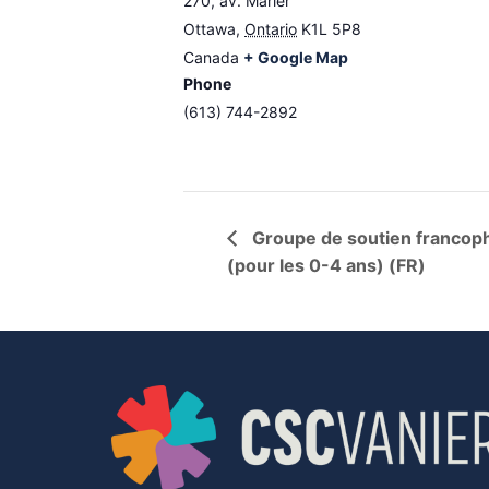
270, av. Marier
Ottawa
,
Ontario
K1L 5P8
Canada
+ Google Map
Phone
(613) 744-2892
Groupe de soutien francoph
(pour les 0-4 ans) (FR)