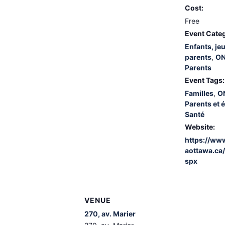
Cost:
Free
Event Categ
Enfants, je
parents
,
ON
Parents
Event Tags:
Familles
,
ON
Parents et 
Santé
Website:
https://ww
aottawa.ca/
spx
VENUE
270, av. Marier