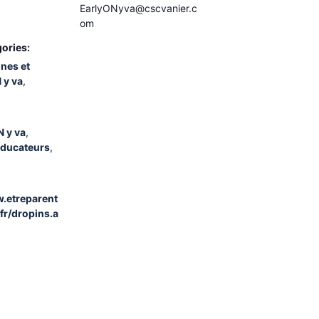
EarlyONyva@cscvanier.c
om
ories:
unes et
 y va
,
 y va
,
éducateurs
,
w.etreparent
fr/dropins.a