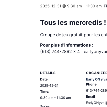
2025-12-31 @ 9:30 am
-
11:30 am
F
Tous les mercredis !
Groupe de jeu gratuit pour les e
Pour plus d’informations :
(613) 744-2892 x 4 | earlyonyv
DETAILS
ORGANIZE
Date:
Early ON y v
Phone
2025-12-31
613-744-289
Time:
Email
9:30 am - 11:30 am
EarlyONyva@
Series: