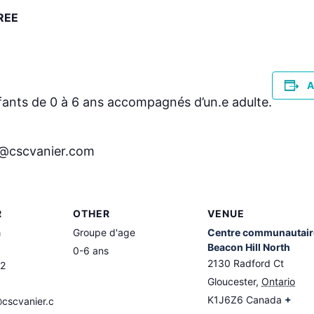
REE
A
nfants de 0 à 6 ans accompagnés d’un.e adulte.
a@cscvanier.com
R
OTHER
VENUE
a
Groupe d'age
Centre communautair
Beacon Hill North
0-6 ans
2130 Radford Ct
2
Gloucester
,
Ontario
K1J6Z6
Canada
+
cscvanier.c