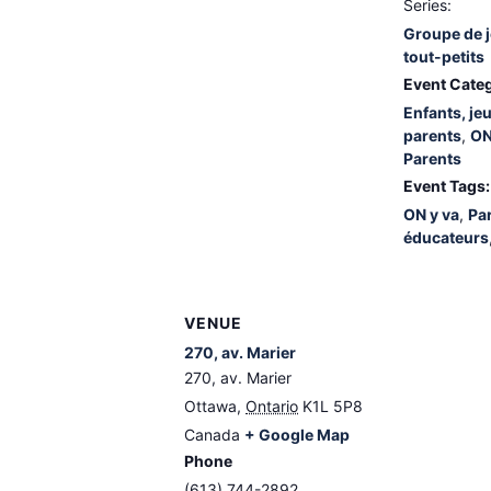
Series:
Groupe de j
tout-petits
Event Categ
Enfants, je
parents
,
ON
Parents
Event Tags:
ON y va
,
Par
éducateurs
VENUE
270, av. Marier
270, av. Marier
Ottawa
,
Ontario
K1L 5P8
Canada
+ Google Map
Phone
(613) 744-2892