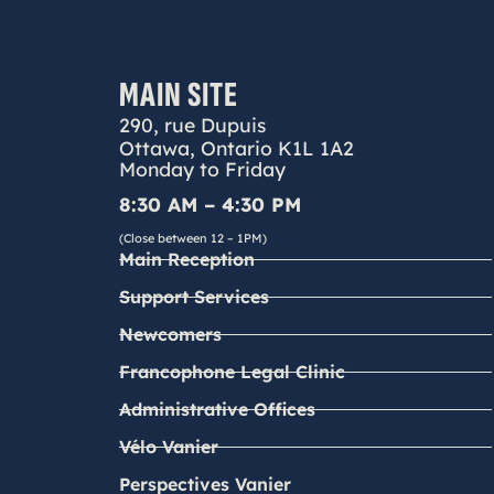
MAIN SITE
290, rue Dupuis
Ottawa, Ontario K1L 1A2
Monday to Friday
8:30 AM – 4:30 PM
(Close between 12 – 1PM)
Main Reception
Support Services
Newcomers
Francophone Legal Clinic
Administrative Offices
Vélo Vanier
Perspectives Vanier