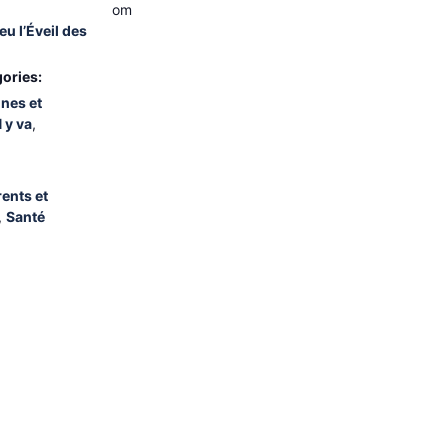
om
eu l’Éveil des
ories:
unes et
 y va
,
ents et
,
Santé