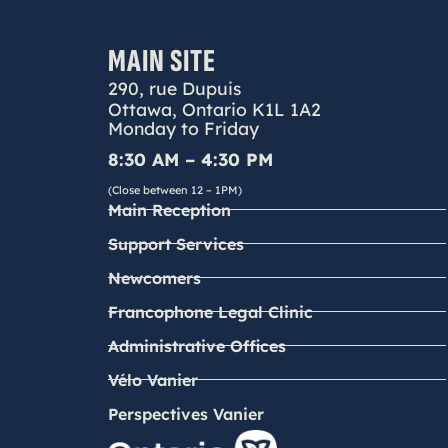
MAIN SITE
290, rue Dupuis
Ottawa, Ontario K1L 1A2
Monday to Friday
8:30 AM – 4:30 PM
(Close between 12 – 1PM)
Main Reception
Support Services
Newcomers
Francophone Legal Clinic
Administrative Offices
Vélo Vanier
Perspectives Vanier