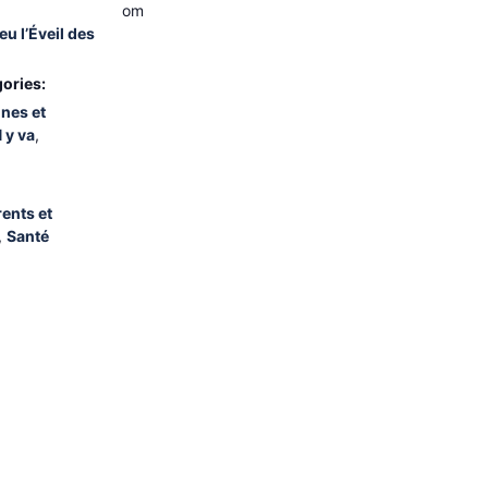
om
eu l’Éveil des
ories:
unes et
 y va
,
ents et
,
Santé