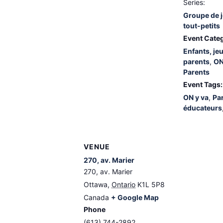
Series:
Groupe de j
tout-petits
Event Categ
Enfants, je
parents
,
ON
Parents
Event Tags:
ON y va
,
Par
éducateurs
VENUE
270, av. Marier
270, av. Marier
Ottawa
,
Ontario
K1L 5P8
Canada
+ Google Map
Phone
(613) 744-2892