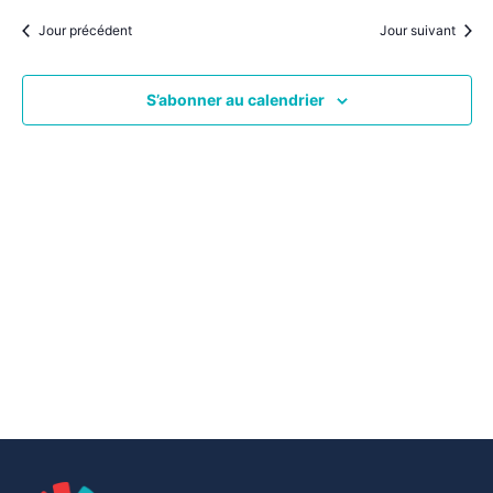
par
une
date.
vu
Jour précédent
Jour suivant
consu
Év
S’abonner au calendrier