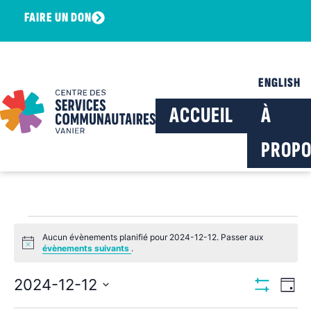
FAIRE UN DON
ENGLISH
ACCUEIL
À
PROPO
Aucun évènements planifié pour 2024-12-12. Passer aux
Notice
évènements suivants
.
Navig
Na
2024-12-12
Jour
Montrer Les F
Sélectionnez
de